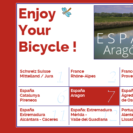
Enjoy
Your
Bicycle !
Schweiz Suisse
France
Franc
Mittelland / Jura
Rhône-Alpes
Prove
España
España
España
Catalunya
Aragon
Ágred
Pireneos
de O
España
España: Extremadura
Portu
Extremadura
Mérida -
Alent
Alcántara - Cáceres
Valle del Guadiana
Lissa