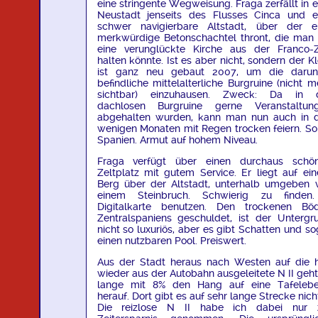
eine stringente Wegweisung. Fraga zerfällt in e
Neustadt jenseits des Flusses Cinca und e
schwer navigierbare Altstadt, über der e
merkwürdige Betonschachtel thront, die man 
eine verunglückte Kirche aus der Franco-Z
halten könnte. Ist es aber nicht, sondern der Kl
ist ganz neu gebaut 2007, um die darun
befindliche mittelalterliche Burgruine (nicht m
sichtbar) einzuhausen. Zweck: Da in 
dachlosen Burgruine gerne Veranstaltun
abgehalten wurden, kann man nun auch in 
wenigen Monaten mit Regen trocken feiern. So 
Spanien. Armut auf hohem Niveau.
Fraga verfügt über einen durchaus schö
Zeltplatz mit gutem Service. Er liegt auf ei
Berg über der Altstadt, unterhalb umgeben 
einem Steinbruch. Schwierig zu finden
Digitalkarte benutzen. Den trockenen Bö
Zentralspaniens geschuldet, ist der Untergr
nicht so luxuriös, aber es gibt Schatten und so
einen nutzbaren Pool. Preiswert.
Aus der Stadt heraus nach Westen auf die h
wieder aus der Autobahn ausgeleitete N II geht
lange mit 8% den Hang auf eine Tafeleb
herauf. Dort gibt es auf sehr lange Strecke nich
Die reizlose N II habe ich dabei nur 