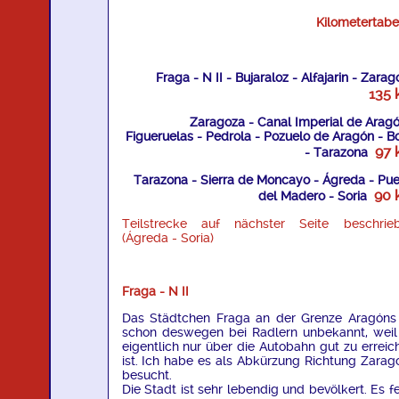
Kilometertabel
Fraga - N II - Bujaraloz - Alfajarin - Zarag
135 
Zaragoza - Canal Imperial de Aragó
Figueruelas - Pedrola - Pozuelo de Aragón - Bo
97 
- Tarazona
Tarazona - Sierra de Moncayo - Ágreda - Pue
90 
del Madero - Soria
Teilstrecke auf nächster Seite beschrie
(Ágreda - Soria)
Fraga - N II
Das Städtchen Fraga an der Grenze Aragóns 
schon deswegen bei Radlern unbekannt, weil
eigentlich nur über die Autobahn gut zu erreic
ist. Ich habe es als Abkürzung Richtung Zarag
besucht.
Die Stadt ist sehr lebendig und bevölkert. Es fe