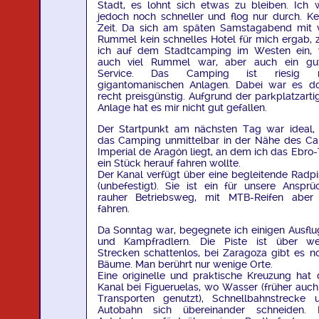
Stadt, es lohnt sich etwas zu bleiben. Ich 
jedoch noch schneller und flog nur durch. Ke
Zeit. Da sich am späten Samstagabend mit v
Rummel kein schnelles Hotel für mich ergab, 
ich auf dem Stadtcamping im Westen ein,
auch viel Rummel war, aber auch ein gu
Service. Das Camping ist riesig m
gigantomanischen Anlagen. Dabei war es d
recht preisgünstig. Aufgrund der parkplatzarti
Anlage hat es mir nicht gut gefallen.
Der Startpunkt am nächsten Tag war ideal,
das Camping unmittelbar in der Nähe des Ca
Imperial de Aragón liegt, an dem ich das Ebro-
ein Stück herauf fahren wollte.
Der Kanal verfügt über eine begleitende Radpi
(unbefestigt). Sie ist ein für unsere Ansprü
rauher Betriebsweg, mit MTB-Reifen aber
fahren.
Da Sonntag war, begegnete ich einigen Ausflu
und Kampfradlern. Die Piste ist über we
Strecken schattenlos, bei Zaragoza gibt es n
Bäume. Man berührt nur wenige Orte.
Eine originelle und praktische Kreuzung hat 
Kanal bei Figueruelas, wo Wasser (früher auch
Transporten genutzt), Schnellbahnstrecke 
Autobahn sich übereinander schneiden. 