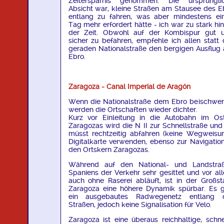
Zeitersparnis genommen. Die ursprüngli
Absicht war, kleine Straßen am Stausee des E
entlang zu fahren, was aber mindestens ei
Tag mehr erfordert hätte - ich war zu stark hin
der Zeit. Obwohl auf der Kombispur gut 
sicher zu befahren, empfehle ich allen statt 
geraden Nationalstraße den bergigen Ausflug
Ebro.
Zaragoza - Canal Imperial de Aragón
Wenn die Nationalstraße dem Ebro beischwen
werden die Ortschaften wieder dichter.
Kurz vor Einleitung in die Autobahn im Os
Zaragozas wird die N II zur Schnellstraße und 
müsst rechtzeitig abfahren (keine Wegweisun
Digitalkarte verwenden, ebenso zur Navigation
den Ortskern Zaragozas.
Während auf den National- und Landstra
Spaniens der Verkehr sehr gesittet und vor al
auch ohne Raserei abläuft, ist in der Großst
Zaragoza eine höhere Dynamik spürbar. Es g
ein ausgebautes Radwegenetz entlang 
Straßen, jedoch keine Signalisation für Velo.
Zaragoza ist eine überaus reichhaltige, schne