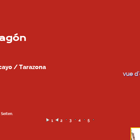
ragón
ncayo / Tarazona
vue d
 Seiten.
3
4
5
1
2