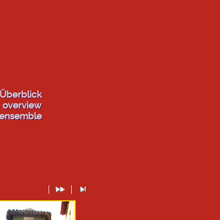
Überblick
overview
'ensemble