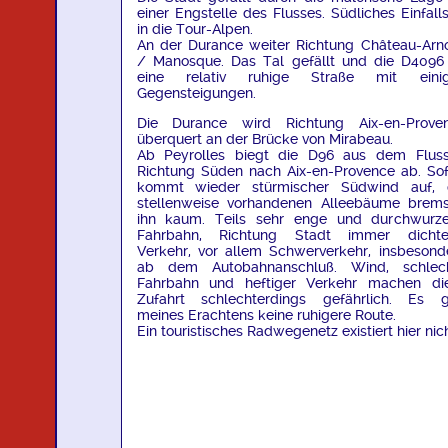
einer Engstelle des Flusses. Südliches Einfalls
in die Tour-Alpen.
An der Durance weiter Richtung Château-Arn
/ Manosque. Das Tal gefällt und die D4096 
eine relativ ruhige Straße mit eini
Gegensteigungen.
Die Durance wird Richtung Aix-en-Prove
überquert an der Brücke von Mirabeau.
Ab Peyrolles biegt die D96 aus dem Fluss
Richtung Süden nach Aix-en-Provence ab. Sof
kommt wieder stürmischer Südwind auf, 
stellenweise vorhandenen Alleebäume brem
ihn kaum. Teils sehr enge und durchwurze
Fahrbahn, Richtung Stadt immer dichte
Verkehr, vor allem Schwerverkehr, insbesond
ab dem Autobahnanschluß. Wind, schlec
Fahrbahn und heftiger Verkehr machen di
Zufahrt schlechterdings gefährlich. Es g
meines Erachtens keine ruhigere Route.
Ein touristisches Radwegenetz existiert hier nich