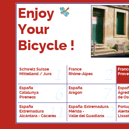
Enjoy
Your
Bicycle !
Schweiz Suisse
France
Franc
Mittelland / Jura
Rhône-Alpes
Prove
España
España
España
Catalunya
Aragon
Ágred
Pireneos
de O
España
España: Extremadura
Portu
Extremadura
Mérida -
Alent
Alcántara - Cáceres
Valle del Guadiana
Lissa