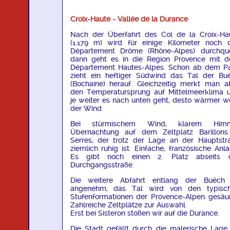
Croix-Haute - Vallée de la Durance
Nach der Überfahrt des Col de la Croix-Ha
(1.179 m) wird für einige Kilometer noch 
Département Drôme (Rhône-Alpes) durchque
dann geht es in die Region Provence mit 
Département Hautes-Alpes. Schon ab dem P
zieht ein heftiger Südwind das Tal der Bu
(Bochaine) herauf. Gleichzeitig merkt man a
den Temperatursprung auf Mittelmeerklima 
je weiter es nach unten geht, desto wärmer w
der Wind.
Bei stürmischem Wind, klarem Himm
Übernachtung auf dem Zeltplatz Barillons
Serres, der trotz der Lage an der Hauptstr
ziemlich ruhig ist. Einfache, französische Anla
Es gibt noch einen 2. Platz abseits 
Durchgangsstraße.
Die weitere Abfahrt entlang der Buëch 
angenehm, das Tal wird von den typisc
Stufenformationen der Provence-Alpen gesäu
Zahlreiche Zeltplätze zur Auswahl.
Erst bei Sisteron stoßen wir auf die Durance.
Die Stadt gefällt durch die malerische Lage