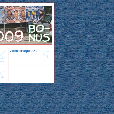
videosorveglianza !