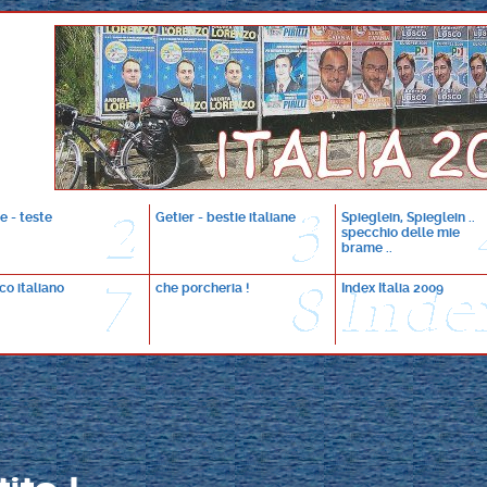
e - teste
Getier - bestie italiane
Spieglein, Spieglein ..
specchio delle mie
brame ..
ico italiano
che porcheria !
Index Italia 2009