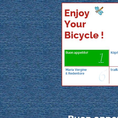
Enjoy
Your
Bicycle !
Buon appetito!
Köpf
Maria Vergine
traff
il Redentore