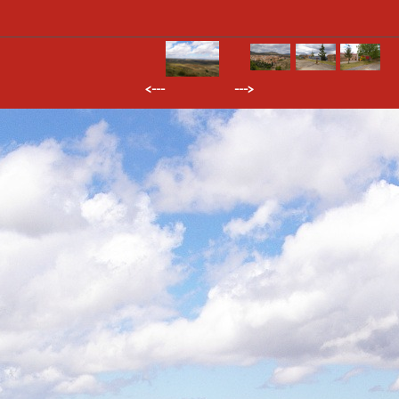
<--- --->