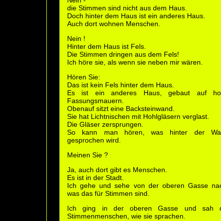
die Stimmen sind nicht aus dem Haus.
Doch hinter dem Haus ist ein anderes Haus.
Auch dort wohnen Menschen.
Nein !
Hinter dem Haus ist Fels.
Die Stimmen dringen aus dem Fels!
Ich höre sie, als wenn sie neben mir wären.
Hören Sie:
Das ist kein Fels hinter dem Haus.
Es ist ein anderes Haus, gebaut auf ho
Fassungsmauern.
Obenauf sitzt eine Backsteinwand.
Sie hat Lichtnischen mit Hohlgläsern verglast.
Die Gläser zersprungen.
So kann man hören, was hinter der Wa
gesprochen wird.
Meinen Sie ?
Ja, auch dort gibt es Menschen.
Es ist in der Stadt.
Ich gehe und sehe von der oberen Gasse na
was das für Stimmen sind.
Ich ging in der oberen Gasse und sah d
Stimmenmenschen, wie sie sprachen.