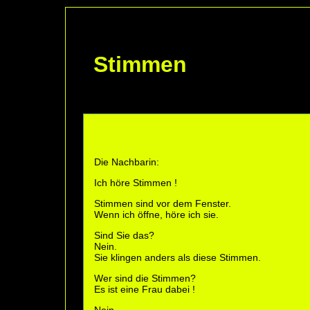
Stimmen
Die Nachbarin:
Ich höre Stimmen !
Stimmen sind vor dem Fenster.
Wenn ich öffne, höre ich sie.
Sind Sie das?
Nein.
Sie klingen anders als diese Stimmen.
Wer sind die Stimmen?
Es ist eine Frau dabei !
Nein -