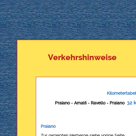
Verkehrshinweise
Kilometertabel
32 
Praiano - Amalfi - Ravello - Praiano
Praiano
Zur gezeigten Herberge siehe vorige Seite.