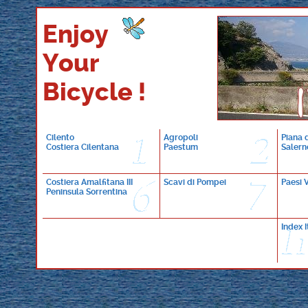
Enjoy
Your
Bicycle !
Cilento
Agropoli
Piana 
Costiera Cilentana
Paestum
Salern
Costiera Amalfitana III
Scavi di Pompei
Paesi 
Peninsula Sorrentina
Index I