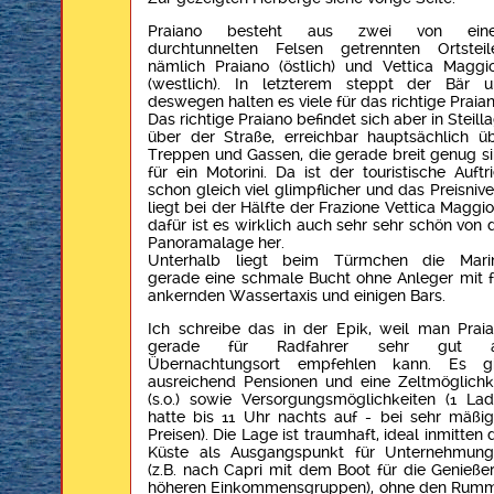
Praiano besteht aus zwei von ein
durchtunnelten Felsen getrennten Ortsteil
nämlich Praiano (östlich) und Vettica Maggi
(westlich). In letzterem steppt der Bär 
deswegen halten es viele für das richtige Praian
Das richtige Praiano befindet sich aber in Steill
über der Straße, erreichbar hauptsächlich ü
Treppen und Gassen, die gerade breit genug s
für ein Motorini. Da ist der touristische Auftr
schon gleich viel glimpflicher und das Preisniv
liegt bei der Hälfte der Frazione Vettica Maggio
dafür ist es wirklich auch sehr sehr schön von 
Panoramalage her.
Unterhalb liegt beim Türmchen die Marin
gerade eine schmale Bucht ohne Anleger mit f
ankernden Wassertaxis und einigen Bars.
Ich schreibe das in der Epik, weil man Prai
gerade für Radfahrer sehr gut a
Übernachtungsort empfehlen kann. Es gi
ausreichend Pensionen und eine Zeltmöglichk
(s.o.) sowie Versorgungsmöglichkeiten (1 La
hatte bis 11 Uhr nachts auf - bei sehr mäßi
Preisen). Die Lage ist traumhaft, ideal inmitten 
Küste als Ausgangspunkt für Unternehmun
(z.B. nach Capri mit dem Boot für die Genieße
höheren Einkommensgruppen), ohne den Rum